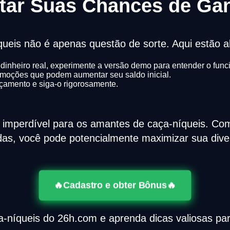
tar Suas Chances de Ga
eis não é apenas questão de sorte. Aqui estão al
dinheiro real, experimente a versão demo para entender o fun
omoções que podem aumentar seu saldo inicial.
çamento e siga-o rigorosamente.
imperdível para os amantes de caça-níqueis. Com
as, você pode potencialmente maximizar sua diver
🔥Cadastro e obter Bônus🔥
-níqueis do 26h.com e aprenda dicas valiosas par