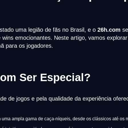
stado uma legião de fãs no Brasil, e o
26h.com
se
 wins emocionantes. Neste artigo, vamos explorar 
ã para os jogadores.
com Ser Especial?
de de jogos e pela qualidade da experiência ofere
m uma ampla gama de caça-níqueis, desde os clássicos até os