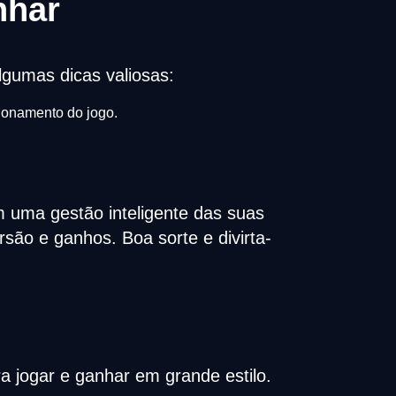
nhar
gumas dicas valiosas:
cionamento do jogo.
 uma gestão inteligente das suas
são e ganhos. Boa sorte e divirta-
a jogar e ganhar em grande estilo.