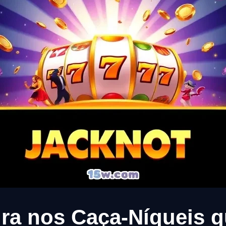
ra nos Caça-Níqueis 