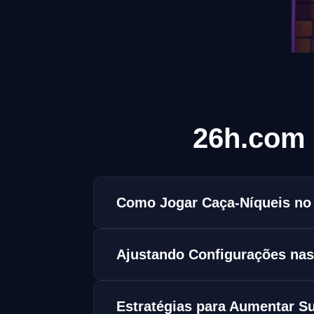
26h.com 
Como Jogar Caça-Níqueis no
Ajustando Configurações nas
Estratégias para Aumentar S