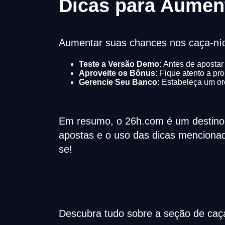
Dicas para Aumen
Aumentar suas chances nos caça-níqu
Teste a Versão Demo:
Antes de apostar 
Aproveite os Bônus:
Fique atento a pr
Gerencie Seu Banco:
Estabeleça um or
Em resumo, o 26h.com é um destino 
apostas e o uso das dicas mencionad
se!
Descubra tudo sobre a seção de caça