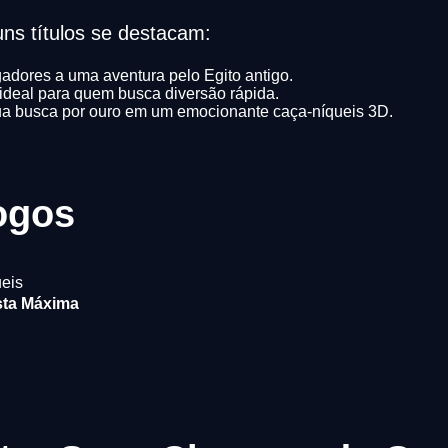
ns títulos se destacam:
adores a uma aventura pelo Egito antigo.
 ideal para quem busca diversão rápida.
a busca por ouro em um emocionante caça-níqueis 3D.
ogos
eis
ta Máxima