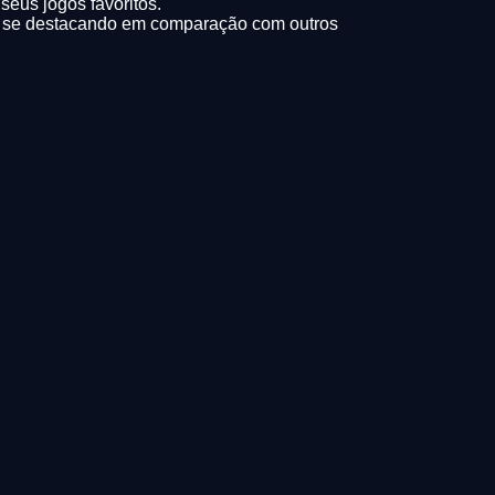
seus jogos favoritos.
r, se destacando em comparação com outros