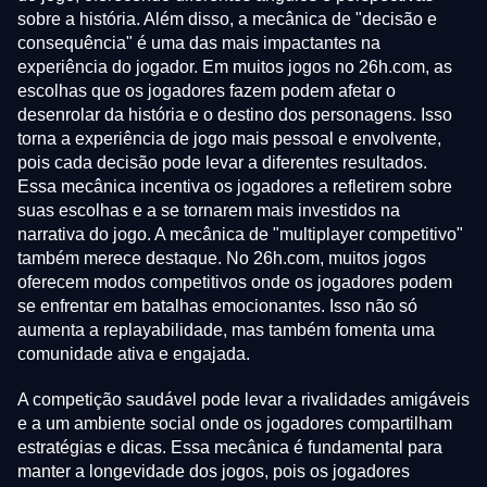
sobre a história. Além disso, a mecânica de "decisão e
consequência" é uma das mais impactantes na
experiência do jogador. Em muitos jogos no 26h.com, as
escolhas que os jogadores fazem podem afetar o
desenrolar da história e o destino dos personagens. Isso
torna a experiência de jogo mais pessoal e envolvente,
pois cada decisão pode levar a diferentes resultados.
Essa mecânica incentiva os jogadores a refletirem sobre
suas escolhas e a se tornarem mais investidos na
narrativa do jogo. A mecânica de "multiplayer competitivo"
também merece destaque. No 26h.com, muitos jogos
oferecem modos competitivos onde os jogadores podem
se enfrentar em batalhas emocionantes. Isso não só
aumenta a replayabilidade, mas também fomenta uma
comunidade ativa e engajada.
A competição saudável pode levar a rivalidades amigáveis
e a um ambiente social onde os jogadores compartilham
estratégias e dicas. Essa mecânica é fundamental para
manter a longevidade dos jogos, pois os jogadores