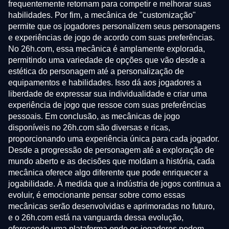
frequentemente retornam para competir e melhorar suas
habilidades. Por fim, a mecânica de "customização"
permite que os jogadores personalizem seus personagens
e experiências de jogo de acordo com suas preferências.
No 26h.com, essa mecânica é amplamente explorada,
permitindo uma variedade de opções que vão desde a
estética do personagem até a personalização de
equipamentos e habilidades. Isso dá aos jogadores a
liberdade de expressar sua individualidade e criar uma
experiência de jogo que ressoe com suas preferências
pessoais. Em conclusão, as mecânicas de jogo
disponíveis no 26h.com são diversas e ricas,
proporcionando uma experiência única para cada jogador.
Desde a progressão de personagem até a exploração de
mundo aberto e as decisões que moldam a história, cada
mecânica oferece algo diferente que pode enriquecer a
jogabilidade. À medida que a indústria de jogos continua a
evoluir, é emocionante pensar sobre como essas
mecânicas serão desenvolvidas e aprimoradas no futuro,
e o 26h.com está na vanguarda dessa evolução,
oferecendo uma plataforma onde os jogadores podem