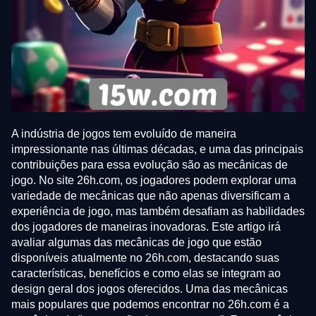
A indústria de jogos tem evoluído de maneira
impressionante nas últimas décadas, e uma das principais
contribuições para essa evolução são as mecânicas de
jogo. No site 26h.com, os jogadores podem explorar uma
variedade de mecânicas que não apenas diversificam a
experiência de jogo, mas também desafiam as habilidades
dos jogadores de maneiras inovadoras. Este artigo irá
avaliar algumas das mecânicas de jogo que estão
disponíveis atualmente no 26h.com, destacando suas
características, benefícios e como elas se integram ao
design geral dos jogos oferecidos. Uma das mecânicas
mais populares que podemos encontrar no 26h.com é a