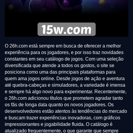
O 26h.com está sempre em busca de oferecer a melhor
experiência para os jogadores, e por isso traz novidades
constantes em seu catálogo de jogos. Com uma seleção
diversificada que atende a todos os gostos, o site se
posiciona como uma das principais plataformas para
quem ama jogos online. Desde jogos de ação e aventura
até quebra-cabeças e simuladores, a variedade é imensa
e sempre há algo novo para experimentar. Recentemente,
o 26h.com adicionou títulos que prometem agradar tanto
os fãs de longa data quanto os novos jogadores. Os
desenvolvedores estão atentos às tendências do mercado
e buscam trazer experiências inovadoras, com gráficos
impressionantes e jogabilidade fluida. O catálogo é
atualizado frequentemente, o que garante que sempre