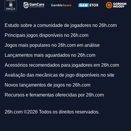
Estudo sobre a comunidade de jogadores no 26h.com
Principais jogos disponíveis no 26h.com
Jogos mais populares no 26h.com em análise
Lançamentos mais aguardados no 26h.com
Acessórios recomendados para jogadores em 26h.com
Avaliação das mecânicas de jogo disponíveis no site
Novos lançamentos de jogos no 26h.com
Recursos e ferramentas oferecidas por 26h.com
26h.com ©2026 Todos os direitos reservados.