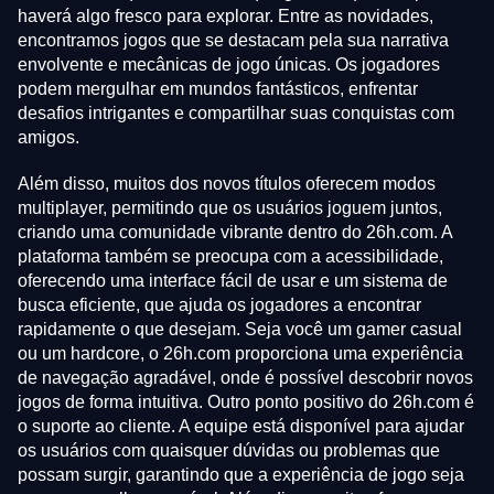
haverá algo fresco para explorar. Entre as novidades,
encontramos jogos que se destacam pela sua narrativa
envolvente e mecânicas de jogo únicas. Os jogadores
podem mergulhar em mundos fantásticos, enfrentar
desafios intrigantes e compartilhar suas conquistas com
amigos.
Além disso, muitos dos novos títulos oferecem modos
multiplayer, permitindo que os usuários joguem juntos,
criando uma comunidade vibrante dentro do 26h.com. A
plataforma também se preocupa com a acessibilidade,
oferecendo uma interface fácil de usar e um sistema de
busca eficiente, que ajuda os jogadores a encontrar
rapidamente o que desejam. Seja você um gamer casual
ou um hardcore, o 26h.com proporciona uma experiência
de navegação agradável, onde é possível descobrir novos
jogos de forma intuitiva. Outro ponto positivo do 26h.com é
o suporte ao cliente. A equipe está disponível para ajudar
os usuários com quaisquer dúvidas ou problemas que
possam surgir, garantindo que a experiência de jogo seja